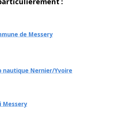
articulièrement :
mune de Messery
b nautique Nernier/Yvoire
i Messery