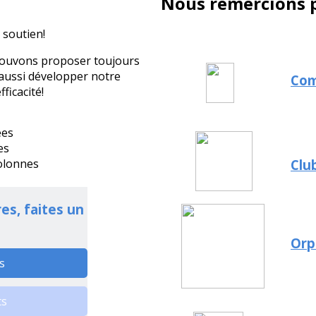
Nous remercions p
 soutien!
 pouvons proposer toujours
 aussi développer notre
Com
ficacité!
Clu
Orp